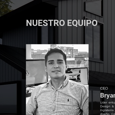
NUESTRO EQUIPO
CEO
Brya
Líder ent
Design &
Inglater
diseño. Co