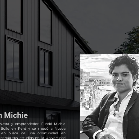
n Michie
usiasta y emprendedor. Fundó Michie
 Build en Perú y se mudó a Nueva
ra en busca de una oportunidad en
ntinúa sus estudios en la Universidad