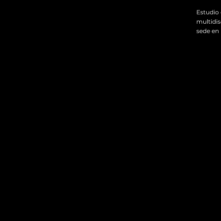
Estudio 
multidi
sede en 