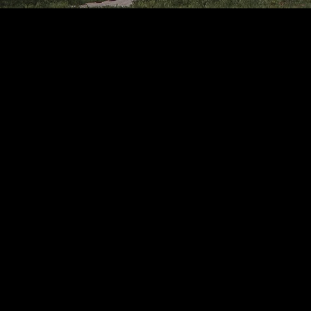
Planificamo
contemporán