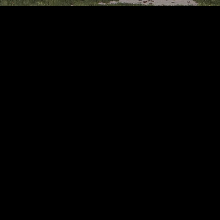
s, diseñamos y construimos 
ea para todos los presupues