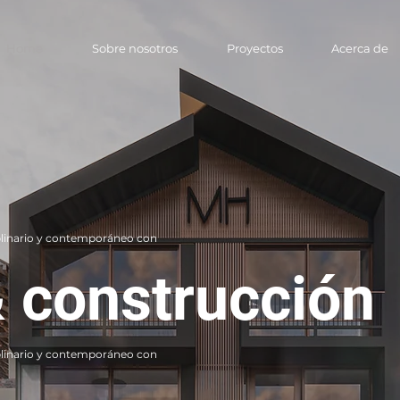
Home
Sobre nosotros
Proyectos
Acerca de
Contact
Home
Sobre nosotros
Proyectos
Acerca de
iplinario y contemporáneo con
 construcción
iplinario y contemporáneo con