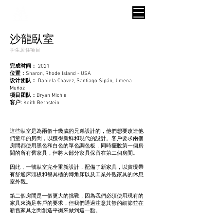
沙龍臥室
学生居住项目
完成时间：
2021
位置：
Sharon, Rhode Island - USA
设计团队：
Daniela Chávez, Santiago Sipán, Jimena
Muñoz
项目团队：
Bryan Michie
客户:
Keith Bernstein
這些臥室是為兩個十幾歲的兄弟設計的，他們想要改造他
們童年的房間，以獲得新鮮和現代的設計。客戶要求兩個
房間都使用黑色和白色的單色調色板，同時擺脫第一個房
間的所有舊家具，但將大部分家具保留在第二個房間。
因此，一號臥室完全重新設計，配備了新家具，以實現帶
有舒適床頭板和餐具櫃的轉角床以及工業外觀家具的休息
室外觀。
第二個房間是一個更大的挑戰，因為我們必須使用現有的
家具來滿足客戶的要求，但我們通過注意其餘的細節並在
新舊家具之間創造平衡來做到這一點。